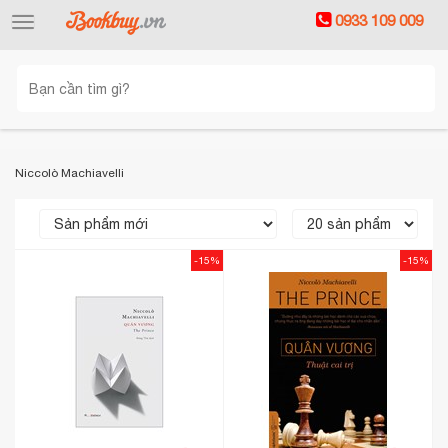
0933 109 009
Toggle
navigation
Niccolò Machiavelli
-15%
-15%