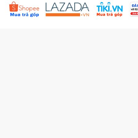
Đặt hàng theo yêu cầu
Kiểm tra đơn hàng
Câu hỏi thường gặp (FAQs)
Tích lũy BBxu
Proguide.vn - Kaspersky
iBookStop.vn