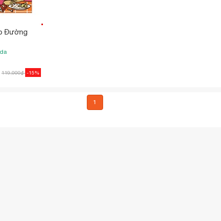
o Đường
ada
119,000
₫
-15%
1