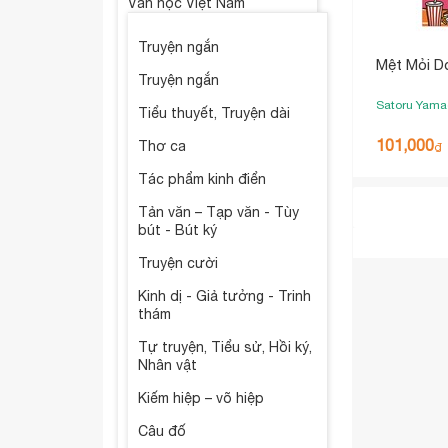
Văn học Việt Nam
Truyện ngắn
Mệt Mỏi D
Truyện ngắn
Satoru Yam
Tiểu thuyết, Truyện dài
101,000
Thơ ca
₫
Tác phẩm kinh điển
Tản văn – Tạp văn - Tùy
bút - Bút ký
Truyện cười
Kinh dị - Giả tưởng - Trinh
thám
Tự truyện, Tiểu sử, Hồi ký,
Nhân vật
Kiếm hiệp – võ hiệp
Câu đố