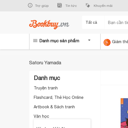
Trợ giúp
Tin tức
Khuyến mãi
Tất cả
Danh mục sản phẩm
Giảm th
Satoru Yamada
Danh mục
Truyện tranh
Flashcard, Thẻ Học Online
Artbook & Sách tranh
Văn học