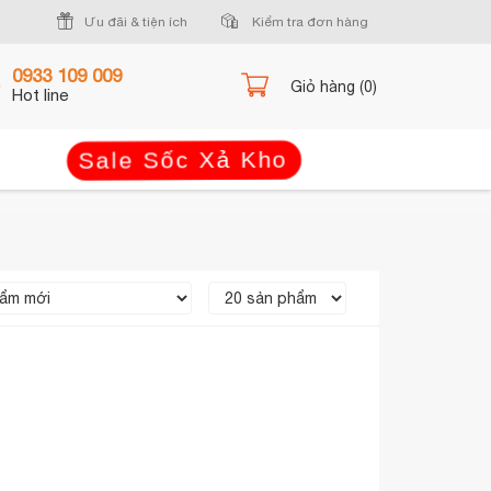
Ưu đãi & tiện ích
Kiểm tra đơn hàng
0933 109 009
Giỏ hàng (0)
Hot line
Sale Sốc Xả Kho