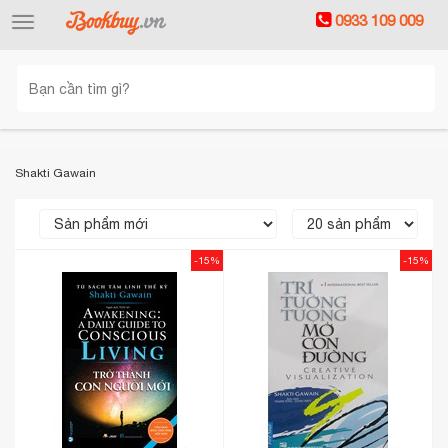
0933 109 009
Toggle
navigation
Shakti Gawain
-15%
-15%