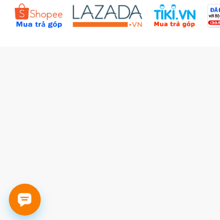
Đặt hàng theo yêu cầu
Kiểm tra đơn hàng
Câu hỏi thường gặp (FAQs)
Tích lũy BBxu
Proguide.vn - Kaspersky
iBookStop.vn