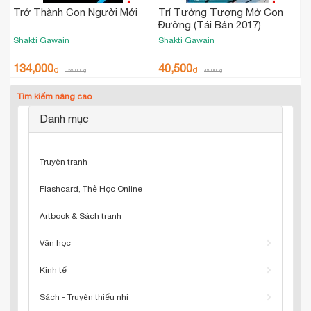
Trở Thành Con Người Mới
Trí Tưởng Tượng Mở Con
Đường (Tái Bản 2017)
Shakti Gawain
Shakti Gawain
134,000
40,500
₫
₫
158,000
₫
48,000
₫
Tìm kiếm nâng cao
Danh mục
Truyện tranh
Flashcard, Thẻ Học Online
Artbook & Sách tranh
Văn học
Kinh tế
Sách - Truyện thiếu nhi