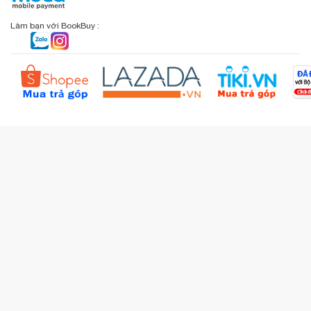
Chính sách đổi - trả
Sơ đồ đường đi
Làm bạn với BookBuy :
Liên hệ BookBuy
Sản phẩm yêu thích
Chính sách bồi hoàn
Đặt hàng theo yêu cầu
Kiểm tra đơn hàng
Câu hỏi thường gặp (FAQs)
Tích lũy BBxu
Proguide.vn - Kaspersky
iBookStop.vn