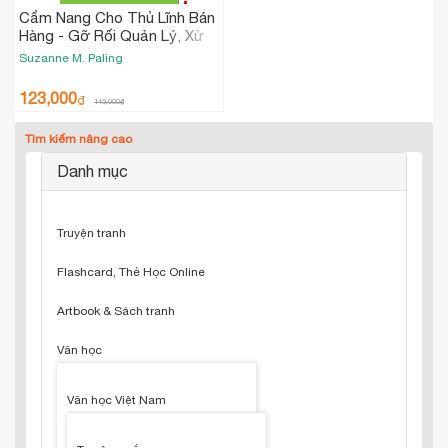
Cẩm Nang Cho Thủ Lĩnh Bán
Hàng - Gỡ Rối Quản Lý, Xử
Trí Nhân Viên Khó Nhằn Và
Suzanne M. Paling
Tối Đa Doanh Số
123,000
₫
145,000
₫
Tìm kiếm nâng cao
Danh mục
Truyện tranh
Flashcard, Thẻ Học Online
Artbook & Sách tranh
Văn học
Văn học Việt Nam