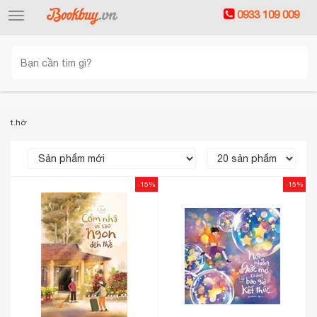
0933 109 009
Toggle
navigation
t.hờ
-15%
-15%