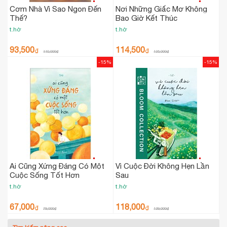
Cơm Nhà Vì Sao Ngon Đến
Nơi Những Giấc Mơ Không
Thế?
Bao Giờ Kết Thúc
t.hờ
t.hờ
93,500
114,500
₫
₫
110,000
₫
135,000
₫
-15%
-15%
Ai Cũng Xứng Đáng Có Một
Vì Cuộc Đời Không Hẹn Lần
Cuộc Sống Tốt Hơn
Sau
t.hờ
t.hờ
67,000
118,000
₫
₫
79,000
₫
139,000
₫